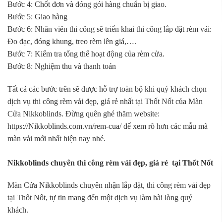
Bước 4: Chốt đơn và đóng gói hàng chuẩn bị giao.
Bước 5: Giao hàng
Bước 6: Nhân viên thi công sẽ triển khai thi công lắp đặt rèm vải:
Đo đạc, đóng khung, treo rèm lên giá,….
Bước 7: Kiểm tra tổng thể hoạt động của rèm cửa.
Bước 8: Nghiệm thu và thanh toán
Tất cả các bước trên sẽ được hỗ trợ toàn bộ khi quý khách chọn
dịch vụ thi công rèm vải đẹp, giá rẻ nhất tại Thốt Nốt của Màn
Cửa Nikkoblinds. Đừng quên ghé thăm website:
https://Nikkoblinds.com.vn/rem-cua/ để xem rõ hơn các mẫu mã
màn vải mới nhất hiện nay nhé.
Nikkoblinds chuyên thi công rèm vải đẹp, giá rẻ tại Thốt Nốt
Màn Cửa Nikkoblinds chuyên nhận lắp đặt, thi công rèm vải đẹp
tại Thốt Nốt, tự tin mang đến một dịch vụ làm hài lòng quý
khách.