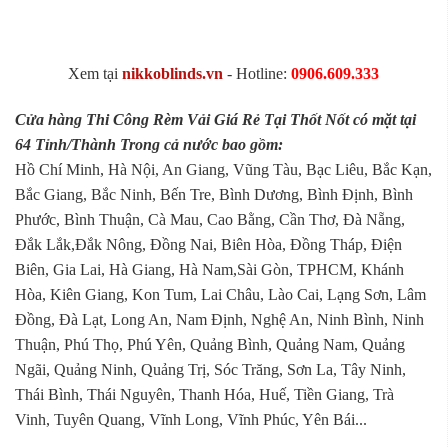
Xem tại
nikkoblinds.vn
- Hotline:
0906.609.333
Cửa hàng Thi Công Rèm Vải Giá Rẻ Tại Thốt Nốt có mặt tại
64 Tỉnh/Thành Trong cả nước bao gồm:
Hồ Chí Minh, Hà Nội, An Giang, Vũng Tàu, Bạc Liêu, Bắc Kạn,
Bắc Giang, Bắc Ninh, Bến Tre, Bình Dương, Bình Định, Bình
Phước, Bình Thuận, Cà Mau, Cao Bằng, Cần Thơ, Đà Nẵng,
Đắk Lắk,Đắk Nông, Đồng Nai, Biên Hòa, Đồng Tháp, Điện
Biên, Gia Lai, Hà Giang, Hà Nam,Sài Gòn, TPHCM, Khánh
Hòa, Kiên Giang, Kon Tum, Lai Châu, Lào Cai, Lạng Sơn, Lâm
Đồng, Đà Lạt, Long An, Nam Định, Nghệ An, Ninh Bình, Ninh
Thuận, Phú Thọ, Phú Yên, Quảng Bình, Quảng Nam, Quảng
Ngãi, Quảng Ninh, Quảng Trị, Sóc Trăng, Sơn La, Tây Ninh,
Thái Bình, Thái Nguyên, Thanh Hóa, Huế, Tiền Giang, Trà
Vinh, Tuyên Quang, Vĩnh Long, Vĩnh Phúc, Yên Bái...