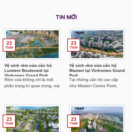
TIN MỚI
23
23
Th09
Th09
Vệ sinh rèm cửa căn hộ
Vệ sinh rèm cửa căn hộ
Lumiere Boulevard tại
Masteri tại Vinhomes Grand
Vinhomes Grand Park
Park
Rèm cửa không chỉ là một
Tại những căn hộ cao cấp
phần trang trí quan trọng, mà
như Masteri Centre Point,
còn là lớp bảo vệ cho không
rèm cửa không chỉ đơn thuần
gian sống của căn hộ
là phụ kiện trang trí mà còn
Lumiere Boulevard tại
đóng vai trò quan trọng trong
Vinhomes Grand Park. Để
việc điều tiết ánh sáng và giữ
duy trì sự tươi mới và vẻ đẹp
không gian riêng tư. Tuy
23
23
cho ngôi nhà, vệ sinh rèm
nhiên, rèm cửa dễ dàng bị
Th09
Th09
cửa định kỳ là việc làm cần
bám bụi, trở thành môi