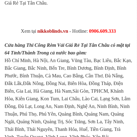
Giá Rẻ Tại Tân Châu.
Xem tại
nikkoblinds.vn
- Hotline:
0906.609.333
Cửa hàng Thi Công Rèm Vải Giá Rẻ Tại Tân Châu có mặt tại
64 Tỉnh/Thành Trong cả nước bao gồm:
Hồ Chí Minh, Hà Nội, An Giang, Vũng Tàu, Bạc Liêu, Bắc Kạn,
Bắc Giang, Bắc Ninh, Bến Tre, Bình Dương, Bình Định, Bình
Phước, Bình Thuận, Cà Mau, Cao Bằng, Cần Thơ, Đà Nẵng,
Đắk Lắk,Đắk Nông, Đồng Nai, Biên Hòa, Đồng Tháp, Điện
Biên, Gia Lai, Hà Giang, Hà Nam,Sài Gòn, TPHCM, Khánh
Hòa, Kiên Giang, Kon Tum, Lai Châu, Lào Cai, Lạng Sơn, Lâm
Đồng, Đà Lạt, Long An, Nam Định, Nghệ An, Ninh Bình, Ninh
Thuận, Phú Thọ, Phú Yên, Quảng Bình, Quảng Nam, Quảng
Ngãi, Quảng Ninh, Quảng Trị, Sóc Trăng, Sơn La, Tây Ninh,
Thái Bình, Thái Nguyên, Thanh Hóa, Huế, Tiền Giang, Trà
Vinh, Tuyên Quang, Vĩnh Long, Vĩnh Phúc, Yên Bái...