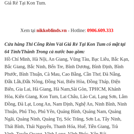
Giá Rẻ Tại Kon Tum.
Xem tại
nikkoblinds.vn
- Hotline:
0906.609.333
Cửa hàng Thi Công Rèm Vải Giá Rẻ Tại Kon Tum có mặt tại
64 Tỉnh/Thành Trong cả nước bao gồm:
Hồ Chí Minh, Hà Nội, An Giang, Vũng Tàu, Bạc Liêu, Bắc Kạn,
Bắc Giang, Bắc Ninh, Bến Tre, Bình Dương, Bình Định, Bình
Phước, Bình Thuận, Cà Mau, Cao Bằng, Cần Thơ, Đà Nẵng,
Đắk Lắk,Đắk Nông, Đồng Nai, Biên Hòa, Đồng Tháp, Điện
Biên, Gia Lai, Hà Giang, Hà Nam,Sài Gòn, TPHCM, Khánh
Hòa, Kiên Giang, Kon Tum, Lai Châu, Lào Cai, Lạng Sơn, Lâm
Đồng, Đà Lạt, Long An, Nam Định, Nghệ An, Ninh Bình, Ninh
Thuận, Phú Thọ, Phú Yên, Quảng Bình, Quảng Nam, Quảng
Ngãi, Quảng Ninh, Quảng Trị, Sóc Trăng, Sơn La, Tây Ninh,
Thái Bình, Thái Nguyên, Thanh Hóa, Huế, Tiền Giang, Trà
Vinh, Tuyên Quang, Vĩnh Long, Vĩnh Phúc, Yên Bái...