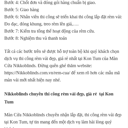
Bước 4: Chốt đơn và đóng gói hàng chuẩn bị giao.
Bước 5: Giao hàng
Bước 6: Nhân viên thi công sẽ triển khai thi công lắp đặt rèm vải:
Đo đạc, đóng khung, treo rèm lên giá,….
Bước 7: Kiểm tra tổng thể hoạt động của rèm cửa.
Bước 8: Nghiệm thu và thanh toán
Tất cả các bước trên sẽ được hỗ trợ toàn bộ khi quý khách chọn
dịch vụ thi công rèm vải đẹp, giá rẻ nhất tại Kon Tum của Màn
Cửa Nikkoblinds. Đừng quên ghé thăm website:
https://Nikkoblinds.com.vn/rem-cua/ để xem rõ hơn các mẫu mã
màn vải mới nhất hiện nay nhé.
Nikkoblinds chuyên thi công rèm vải đẹp, giá rẻ tại Kon
Tum
Màn Cửa Nikkoblinds chuyên nhận lắp đặt, thi công rèm vải đẹp
tại Kon Tum, tự tin mang đến một dịch vụ làm hài lòng quý