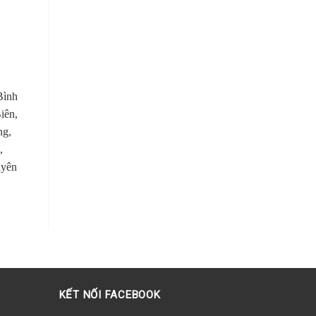
Bình
iên,
ng,
,
uyên
KẾT NỐI FACEBOOK