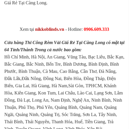
Giá Rẻ Tại Càng Long.
Xem tại
nikkoblinds.vn
- Hotline:
0906.609.333
Cửa hàng Thi Công Rèm Vải Giá Rẻ Tại Càng Long có mặt tại
64 Tỉnh/Thành Trong cả nước bao gồm:
Hồ Chí Minh, Hà Nội, An Giang, Vũng Tàu, Bạc Liêu, Bắc Kạn,
Bắc Giang, Bắc Ninh, Bến Tre, Bình Dương, Bình Định, Bình
Phước, Bình Thuận, Cà Mau, Cao Bằng, Cần Thơ, Đà Nẵng,
Đắk Lắk,Đắk Nông, Đồng Nai, Biên Hòa, Đồng Tháp, Điện
Biên, Gia Lai, Hà Giang, Hà Nam,Sài Gòn, TPHCM, Khánh
Hòa, Kiên Giang, Kon Tum, Lai Châu, Lào Cai, Lạng Sơn, Lâm
Đồng, Đà Lạt, Long An, Nam Định, Nghệ An, Ninh Bình, Ninh
Thuận, Phú Thọ, Phú Yên, Quảng Bình, Quảng Nam, Quảng
Ngãi, Quảng Ninh, Quảng Trị, Sóc Trăng, Sơn La, Tây Ninh,
Thái Bình, Thái Nguyên, Thanh Hóa, Huế, Tiền Giang, Trà
Vinh, Tuyên Quang, Vĩnh Long, Vĩnh Phúc, Yên Bái...