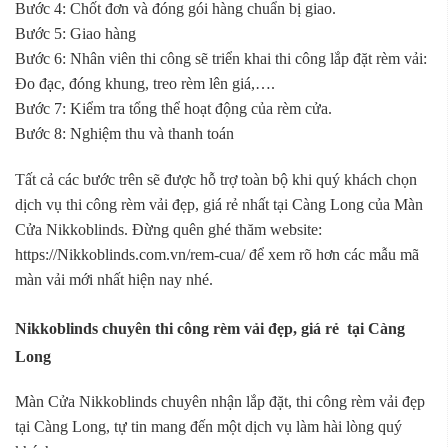
Bước 4: Chốt đơn và đóng gói hàng chuẩn bị giao.
Bước 5: Giao hàng
Bước 6: Nhân viên thi công sẽ triển khai thi công lắp đặt rèm vải:
Đo đạc, đóng khung, treo rèm lên giá,….
Bước 7: Kiểm tra tổng thể hoạt động của rèm cửa.
Bước 8: Nghiệm thu và thanh toán
Tất cả các bước trên sẽ được hỗ trợ toàn bộ khi quý khách chọn
dịch vụ thi công rèm vải đẹp, giá rẻ nhất tại Càng Long của Màn
Cửa Nikkoblinds. Đừng quên ghé thăm website:
https://Nikkoblinds.com.vn/rem-cua/ để xem rõ hơn các mẫu mã
màn vải mới nhất hiện nay nhé.
Nikkoblinds chuyên thi công rèm vải đẹp, giá rẻ tại Càng
Long
Màn Cửa Nikkoblinds chuyên nhận lắp đặt, thi công rèm vải đẹp
tại Càng Long, tự tin mang đến một dịch vụ làm hài lòng quý