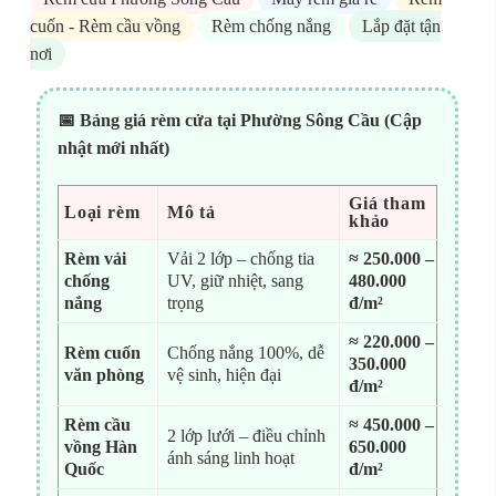
cuốn - Rèm cầu vồng
Rèm chống nắng
Lắp đặt tận
nơi
📅 Bảng giá rèm cửa tại Phường Sông Cầu (Cập
nhật mới nhất)
Giá tham
Loại rèm
Mô tả
khảo
Rèm vải
Vải 2 lớp – chống tia
≈ 250.000 –
chống
UV, giữ nhiệt, sang
480.000
nắng
trọng
đ/m²
≈ 220.000 –
Rèm cuốn
Chống nắng 100%, dễ
350.000
văn phòng
vệ sinh, hiện đại
đ/m²
Rèm cầu
≈ 450.000 –
2 lớp lưới – điều chỉnh
vồng Hàn
650.000
ánh sáng linh hoạt
Quốc
đ/m²