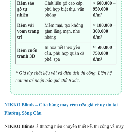
Rèm sáo
Chất liệu gỗ cao cấp,
≈ 600.000 –
gỗ tự
phù hợp biệt thự, văn
950.000
nhiên
phòng
đ/m²
Rèm vải
Mềm mại, tạo không
≈ 180.000 –
voan trang
gian lãng mạn, nhẹ
300.000
trí
nhàng
đ/m²
In họa tiết theo yêu
≈ 500.000 –
Rèm cuốn
cầu, phù hợp quán cà
750.000
tranh 3D
phê, spa
đ/m²
* Giá tùy chất liệu vải và diện tích thi công. Liên hệ
hotline để nhận báo giá chính xác.
NIKKO Blinds – Cửa hàng may rèm cửa giá rẻ uy tín tại
Phường Sông Cầu
NIKKO Blinds
là thương hiệu chuyên thiết kế, thi công và may