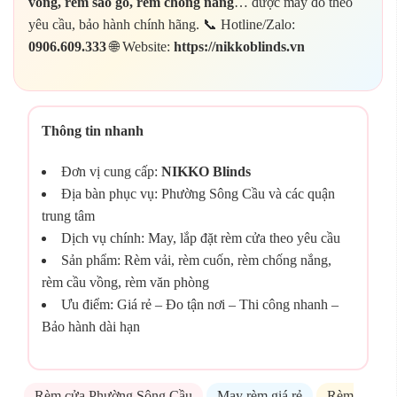
vồng, rèm sáo gỗ, rèm chống nắng
… được may đo theo
yêu cầu, bảo hành chính hãng. 📞 Hotline/Zalo:
0906.609.333
🌐 Website:
https://nikkoblinds.vn
Thông tin nhanh
Đơn vị cung cấp:
NIKKO Blinds
Địa bàn phục vụ: Phường Sông Cầu và các quận
trung tâm
Dịch vụ chính: May, lắp đặt rèm cửa theo yêu cầu
Sản phẩm: Rèm vải, rèm cuốn, rèm chống nắng,
rèm cầu vồng, rèm văn phòng
Ưu điểm: Giá rẻ – Đo tận nơi – Thi công nhanh –
Bảo hành dài hạn
Rèm cửa Phường Sông Cầu
May rèm giá rẻ
Rèm