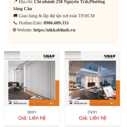
📍 Địa chỉ:
Chi nhánh 258 Nguyễn Trãi,Phường
Sông Cầu
🚚 Giao hàng & lắp đặt tận nơi toàn TP.HCM
📞 Hotline/Zalo:
0906.609.333
🌐 Website:
https://nikkoblinds.vn
SD01
CV01
Giá: Liên hệ
Giá: Liên hệ