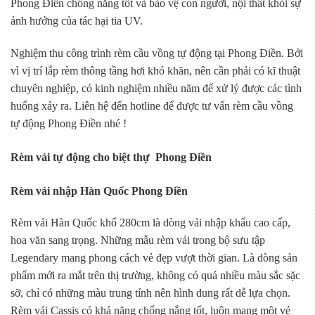
Phong Điền chống nắng tốt và bảo vệ con người, nội thất khỏi sự
ảnh hưởng của tác hại tia UV.
Nghiệm thu công trình rèm cầu vồng tự động tại Phong Điền. Bởi
vì vị trí lắp rèm thông tầng hơi khó khăn, nên cần phải có kĩ thuật
chuyên nghiệp, có kinh nghiệm nhiều năm để xử lý được các tình
huống xảy ra. Liên hệ đến hotline để được tư vấn rèm cầu vồng
tự động Phong Điền nhé !
Rèm vải tự động cho biệt thự Phong Điền
Rèm vải nhập Hàn Quốc Phong Điền
Rèm vải Hàn Quốc khổ 280cm là dòng vải nhập khẩu cao cấp,
hoa văn sang trọng. Những mẫu rèm vải trong bộ sưu tập
Legendary mang phong cách vẻ đẹp vượt thời gian. Là dòng sản
phẩm mới ra mắt trên thị trường, không có quá nhiều màu sắc sặc
sỡ, chỉ có những màu trung tính nên hình dung rất dễ lựa chọn.
Rèm vải Cassis có khả năng chống nắng tốt, luôn mang một vẻ