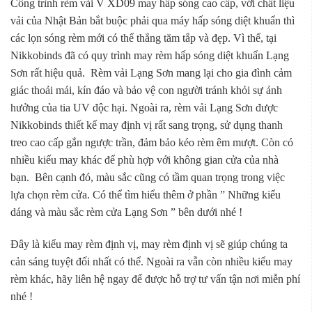
Công trình rèm vải V XD09 may hấp sóng cao cấp, với chất liệu
vải của Nhật Bản bắt buộc phải qua máy hấp sóng diệt khuẩn thì
các lọn sóng rèm mới có thể thẳng tăm tắp và đẹp. Vì thế, tại
Nikkobinds đã có quy trình may rèm hấp sóng diệt khuẩn Lạng
Sơn rất hiệu quả. Rèm vải Lạng Sơn mang lại cho gia đình cảm
giác thoải mái, kín đáo và bảo vệ con người tránh khỏi sự ảnh
hưởng của tia UV độc hại. Ngoài ra, rèm vải Lạng Sơn được
Nikkobinds thiết kế may định vị rất sang trọng, sử dụng thanh
treo cao cấp gắn ngược trần, đảm bảo kéo rèm êm mượt. Còn có
nhiều kiểu may khác để phù hợp với không gian cửa của nhà
bạn. Bên cạnh đó, màu sắc cũng có tầm quan trọng trong việc
lựa chọn rèm cửa. Có thể tìm hiểu thêm ở phần ” Những kiểu
dáng và màu sắc rèm cửa Lạng Sơn ” bên dưới nhé !
Đây là kiểu may rèm định vị, may rèm định vị sẽ giúp chúng ta
cản sáng tuyệt đối nhất có thể. Ngoài ra vẫn còn nhiều kiểu may
rèm khác, hãy liên hệ ngay để được hỗ trợ tư vấn tận nơi miễn phí
nhé !