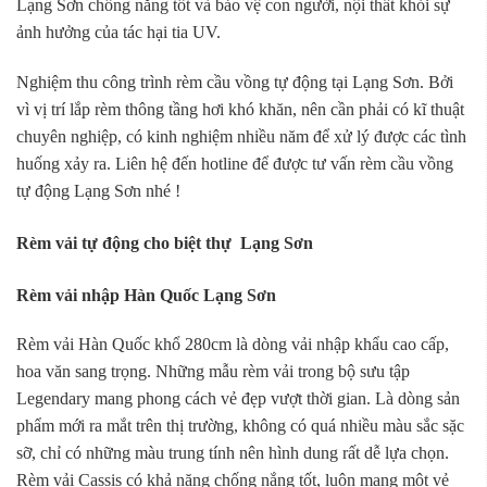
Lạng Sơn chống nắng tốt và bảo vệ con người, nội thất khỏi sự
ảnh hưởng của tác hại tia UV.
Nghiệm thu công trình rèm cầu vồng tự động tại Lạng Sơn. Bởi
vì vị trí lắp rèm thông tầng hơi khó khăn, nên cần phải có kĩ thuật
chuyên nghiệp, có kinh nghiệm nhiều năm để xử lý được các tình
huống xảy ra. Liên hệ đến hotline để được tư vấn rèm cầu vồng
tự động Lạng Sơn nhé !
Rèm vải tự động cho biệt thự Lạng Sơn
Rèm vải nhập Hàn Quốc Lạng Sơn
Rèm vải Hàn Quốc khổ 280cm là dòng vải nhập khẩu cao cấp,
hoa văn sang trọng. Những mẫu rèm vải trong bộ sưu tập
Legendary mang phong cách vẻ đẹp vượt thời gian. Là dòng sản
phẩm mới ra mắt trên thị trường, không có quá nhiều màu sắc sặc
sỡ, chỉ có những màu trung tính nên hình dung rất dễ lựa chọn.
Rèm vải Cassis có khả năng chống nắng tốt, luôn mang một vẻ